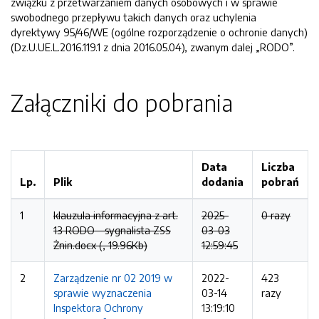
związku z przetwarzaniem danych osobowych i w sprawie
swobodnego przepływu takich danych oraz uchylenia
dyrektywy 95/46/WE (ogólne rozporządzenie o ochronie danych)
(Dz.U.UE.L.2016.119.1 z dnia 2016.05.04), zwanym dalej „RODO”.
Załączniki do pobrania
Data
Liczba
Lp.
Plik
dodania
pobrań
1
klauzula informacyjna z art.
2025-
0 razy
13 RODO - sygnalista ZSS
03-03
Żnin.docx (, 19.96Kb)
12:59:45
2
Zarządzenie nr 02 2019 w
2022-
423
sprawie wyznaczenia
03-14
razy
Inspektora Ochrony
13:19:10