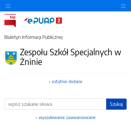
Ukryj/pokaż menu przedmiotowe
Uk
Biuletyn Informacji Publicznej
Zespołu Szkół Specjalnych w
Żninie
ostatnio dodane
Wyszukiwarka
Szukaj
wyszukiwanie zaawansowane