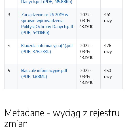
Danych.pdf (PDF, 415.88Kb)
3
Zarządzenie nr 26 2019 w
2022-
441
sprawie wprowadzenia
03-14
razy
Polityki Ochrony Danych.pdf
13:19:10
(PDF, 441.16Kb)
4
Klauzula informacyjna(4).pdf
2022-
426
(PDF, 376.23Kb)
03-14
razy
13:19:10
5
klauzule informacyjne.pdf
2022-
450
(PDF, 1.88Mb)
03-14
razy
13:19:10
Metadane - wyciąg z rejestru
zmian